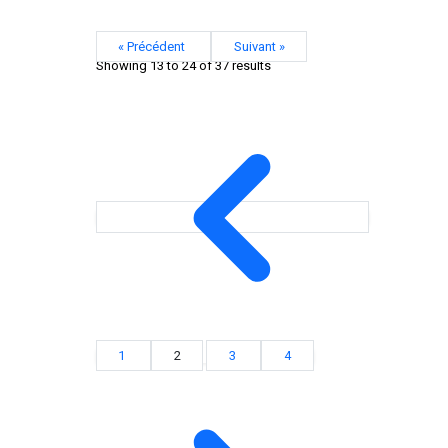
« Précédent
Suivant »
Showing
13
to
24
of
37
results
1
2
3
4