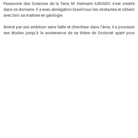
Passionné des Sciences de la Terre, M. Hermann ILBOUDO s’est orienté
dans ce domaine. Il a avec abnégation bravé tous les obstacles et obtenir
avec brio sa maitrise en géologie.
Animé par une ambition sans faille et chercheur dans l’âme, il a poursuivi
ses études jusqu’à la soutenance de sa thèse de Doctorat ayant pour
domaine d’application la Pétrologie-Gitologie-Métallogénie le 13 Février
2010 à l’université de Ouagadougou (Actuelle Université Joseph KI-
ZERBO).
Première thèse entièrement rédigée et soutenue au Burkina Faso dans le
domaine de la Géologie, c’est tout naturellement que s’ouvre au
désormais Dr Hermann ILBOUDO, les portes de la consultance. Plusieurs
compagnies minières et services géologiques (Avocet Mining, BUMIGEB,
SEMAFO, Ampella, B2 Gold, Bissa Gold, …) bénéficient de son expertise
tant théorique que pratique. Il fut également géologue d’exploration pour
le Compte de SEMAFO (2009-2010), puis de la Compagnie AusQuest Ltd
en tant que Chef géologue 2011 à 2014 avant de rejoindre son université
formatrice pour partager son savoir et savoir-faire avec la nouvelle
génération.
A l’Université dans son département d’origine, très vite des
responsabilités lui ont été confiées. La dernière fut celle de Chef de